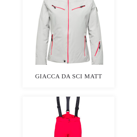
GIACCA DA SCI MATT
Questo
prodotto
ha
più
varianti.
Le
opzioni