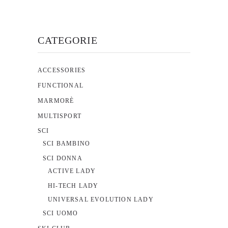
essere
scelte
CATEGORIE
nella
pagina
del
ACCESSORIES
prodotto
FUNCTIONAL
MARMORÈ
MULTISPORT
SCI
SCI BAMBINO
SCI DONNA
ACTIVE LADY
HI-TECH LADY
UNIVERSAL EVOLUTION LADY
SCI UOMO