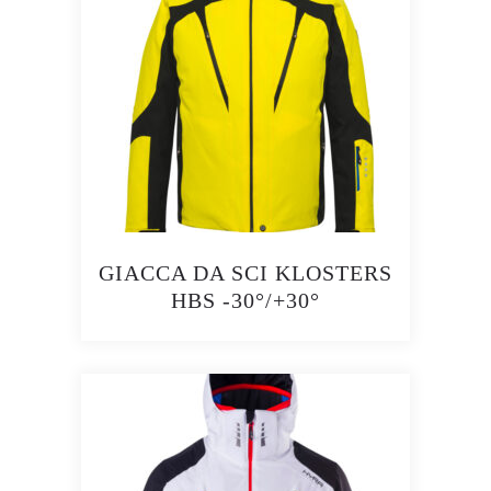
GIACCA DA SCI KLOSTERS
HBS -30°/+30°
Questo
prodotto
ha
più
varianti.
Le