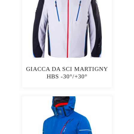
opzioni
possono
essere
scelte
nella
pagina
del
prodotto
GIACCA DA SCI MARTIGNY
HBS -30°/+30°
Questo
prodotto
ha
più
varianti.
Le
opzioni