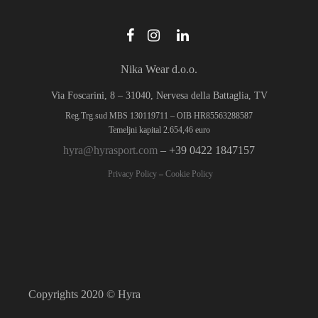
Nika Wear d.o.o.
Via Foscarini, 8 – 31040, Nervesa della Battaglia, TV
Reg.Trg.sud MBS 130119711 – OIB HR85563288587
Temeljni kapital 2.654,46 euro
hyra@hyrasport.com
– +39 0422 1847157
Privacy Policy
–
Cookie Policy
Copyrights 2020 © Hyra