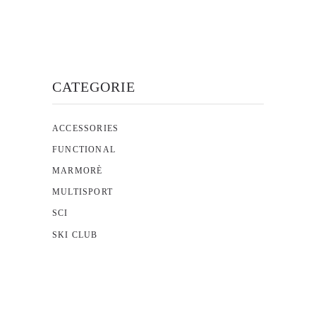
opzioni
possono
essere
scelte
CATEGORIE
nella
pagina
del
ACCESSORIES
prodotto
FUNCTIONAL
MARMORÈ
MULTISPORT
SCI
SKI CLUB