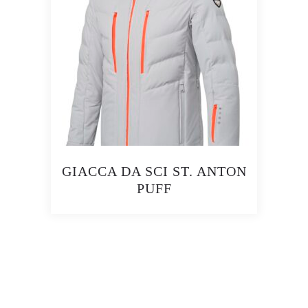
GIACCA DA SCI ST. ANTON
PUFF
Questo
prodotto
ha
più
varianti.
Le