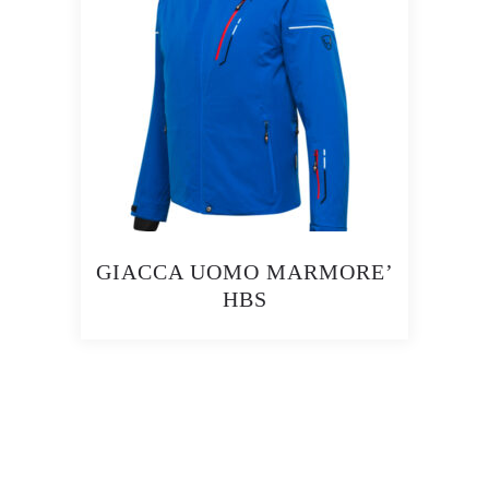
GIACCA UOMO MARMORE’
HBS
Questo
prodotto
ha
più
varianti.
Le