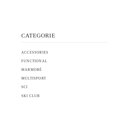
opzioni
possono
essere
scelte
CATEGORIE
nella
pagina
del
ACCESSORIES
prodotto
FUNCTIONAL
MARMORÈ
MULTISPORT
SCI
SKI CLUB