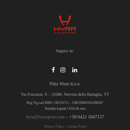
opzioni
possono
essere
scelte
nella
pagina
del
Seguici su:
prodotto
Nika Wear d.o.o.
Via Foscarini, 8 – 31040, Nervesa della Battaglia, TV
Reg.Trg.sud MBS 130119711 – OIB HR85563288587
Temeljni kapital 2.654,46 euro
hyra@hyrasport.com
– +39 0422 1847157
Privacy Policy
–
Cookie Policy